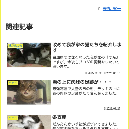
兼丸 省一
関連記事
改めて我が家の猫たちを紹介しま
我が家の猫
す
白血病ではなくなった我が家の『てん』
ですが、今後もブログの更新をしたいと
思います。
2025.06.06
2026.06.10
雪の上に肉球の足跡が・・・
ペット
最強寒波で大雪の日の朝、デッキの上に
猫の肉球の足跡がたくさんありました。
2023.01.27
冬支度
ペット
だんだん寒い季節が近づいてきました。
我が家の猫たちもそれぞれ冬支度・・・