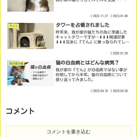
2022.11.27
2023.01.08
タワーを占領されました
ペット
昨年末、我が家の猫たちの為に準備した
キャットタワーですが…⬇⬇⬇関連記事
⬇⬇⬇完全に『てん』に乗っ取られてしま
いました😓設置と同時に気に入って遊び
まくっていたのは、確かに『てん』でし
2026.01.28
たが、『まる』も時々(『てん』の隙をつ
いて)タワーを利用し...
猫の白血病とはどんな病気？
我が家の猫
我が家の『てん』が白血病ではない事が
判明してから半年。猫の白血病について
振り返ってみました。
2025.04.19
2025.04.20
コメント
コメントを書き込む